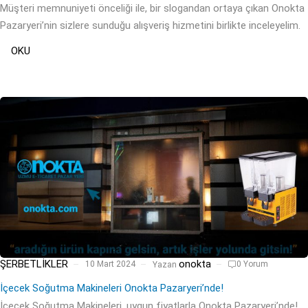
Müşteri memnuniyeti önceliği ile, bir slogandan ortaya çıkan Onokta
Pazaryeri’nin sizlere sunduğu alışveriş hizmetini birlikte inceleyelim.
OKU
onokta
ŞERBETLIKLER
10 Mart 2024
0 Yorum
Yazan
İçecek Soğutma Makineleri Onokta Pazaryeri’nde!
İçecek Soğutma Makineleri, uygun fiyatlarla Onokta Pazaryeri’nde!